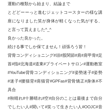
運動の種類から始まり、結論まで
とどどーーっと進むジェットコースターの様な講
座になりました笑が身体が軽くなった気がする、
と言って貰えました^_^
良かった良かった。
続ける事でしか保てません！頑張ろう皆！
背骨コンディショニング#頭#股関節#肩#肩甲骨#足
首#指#北海道#道東#プライベートサロン#運動教室
#YouTube背骨コンディショニング#姿勢迷子#姿勢
#迷子#腰猫背#肩猫背#GPFas#背骨矯正#身体#不
具合
#秋晴れ#十勝晴れ#空#自分のことは最後まで自分
でしたい人#聞いて#笑って生きたい人#OOJC#音